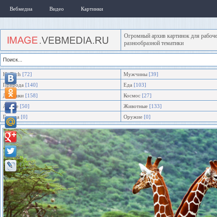
Вебмедиа
Видео
Картинки
Огромный архив картинок для рабоче
разнообразной тематики
Hi-Tech
[72]
Мужчины
[39]
Природа
[140]
Еда
[103]
Девушки
[158]
Космос
[27]
Аниме
[50]
Животные
[133]
Города
[0]
Оружие
[0]