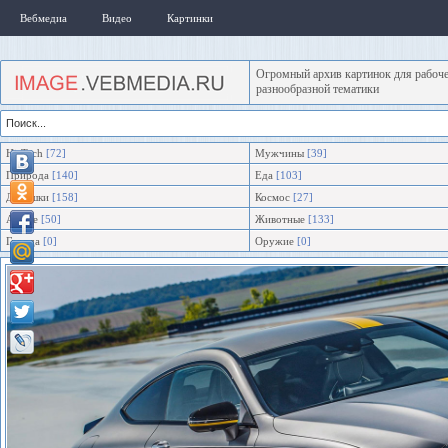
Вебмедиа
Видео
Картинки
Огромный архив картинок для рабоче
разнообразной тематики
Hi-Tech
[72]
Мужчины
[39]
Природа
[140]
Еда
[103]
Девушки
[158]
Космос
[27]
Аниме
[50]
Животные
[133]
Города
[0]
Оружие
[0]